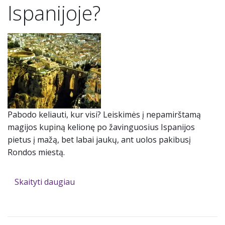
Ispanijoje?
Pabodo keliauti, kur visi? Leiskimės į nepamirštamą
magijos kupiną kelionę po žavinguosius Ispanijos
pietus į mažą, bet labai jaukų, ant uolos pakibusį
Rondos miestą.
Skaityti daugiau