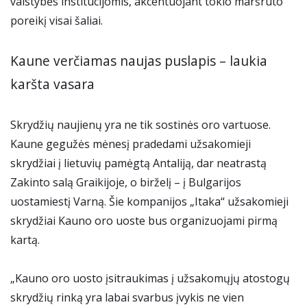
valstybės institucijomis, akcentuojant tokio maršruto
poreikį visai šaliai.
Kaune verčiamas naujas puslapis – laukia
karšta vasara
Skrydžių naujienų yra ne tik sostinės oro vartuose.
Kaune gegužės mėnesį pradedami užsakomieji
skrydžiai į lietuvių pamėgtą Antaliją, dar neatrastą
Zakinto salą Graikijoje, o birželį – į Bulgarijos
uostamiestį Varną. Šie kompanijos „Itaka“ užsakomieji
skrydžiai Kauno oro uoste bus organizuojami pirmą
kartą.
„Kauno oro uosto įsitraukimas į užsakomųjų atostogų
skrydžių rinką yra labai svarbus įvykis ne vien