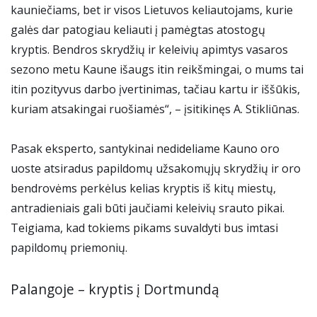
kauniečiams, bet ir visos Lietuvos keliautojams, kurie
galės dar patogiau keliauti į pamėgtas atostogų
kryptis. Bendros skrydžių ir keleivių apimtys vasaros
sezono metu Kaune išaugs itin reikšmingai, o mums tai
itin pozityvus darbo įvertinimas, tačiau kartu ir iššūkis,
kuriam atsakingai ruošiamės“, – įsitikinęs A. Stikliūnas.
Pasak eksperto, santykinai nedideliame Kauno oro
uoste atsiradus papildomų užsakomųjų skrydžių ir oro
bendrovėms perkėlus kelias kryptis iš kitų miestų,
antradieniais gali būti jaučiami keleivių srauto pikai.
Teigiama, kad tokiems pikams suvaldyti bus imtasi
papildomų priemonių.
Palangoje – kryptis į Dortmundą