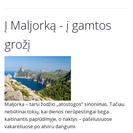
Į Maljorką - į gamtos
grožį
Maljorka – tarsi žodžio „atostogos“ sinonimas. Tačiau
nebūtinai tokių, kai dienos nerūpestingai bėga
kaitinantis paplūdimyje, o naktys – pašėlusiuose
vakarėliuose po atviru dangumi.