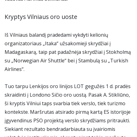
Kryptys Vilniaus oro uoste
Iš Vilniaus balandį pradedami vykdyti kelionių
organizatoriaus „Itaka“ užsakomieji skrydžiai į
Madagaskarą, taip pat padažnėja skrydžiai į Stokholmą
su „Norwegian Air Shuttle“ bei į Stambulą su „Turkish
Airlines“.
Tuo tarpu Lenkijos oro linijos LOT gegužės 1 d. pradės
skraidinti į Londono Sičio oro uostą. Pasak A. Stikliūno,
ši kryptis Vilniui taps svarbia tiek verslo, tiek turizmo
kontekste. Maršrutas atsirado pirmą kartą ES istorijoje
įgyvendinus PSO projektą verslo skrydžiams pritraukti.
Siekiant rezultato bendradarbiauta su įvairiomis