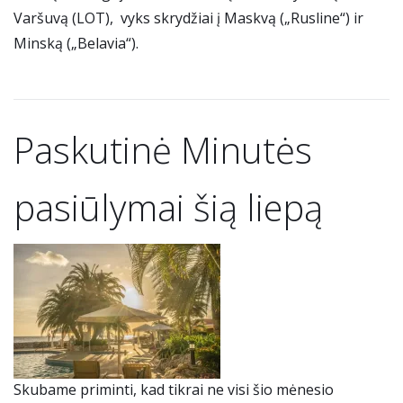
Varšuvą (LOT), vyks skrydžiai į Maskvą („Rusline“) ir
Minską („Belavia“).
Paskutinė Minutės
pasiūlymai šią liepą
Skubame priminti, kad tikrai ne visi šio mėnesio