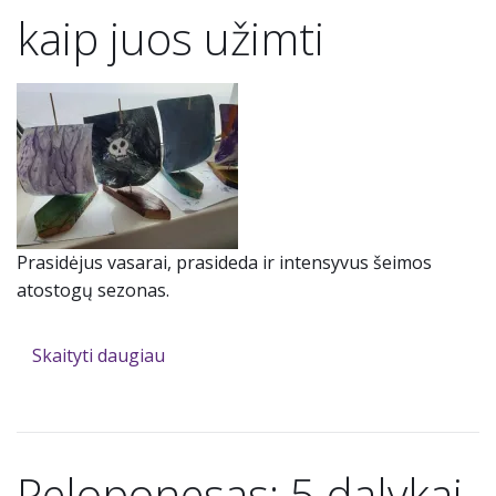
kaip juos užimti
Prasidėjus vasarai, prasideda ir intensyvus šeimos
atostogų sezonas.
Skaityti daugiau
Peloponesas: 5 dalykai,