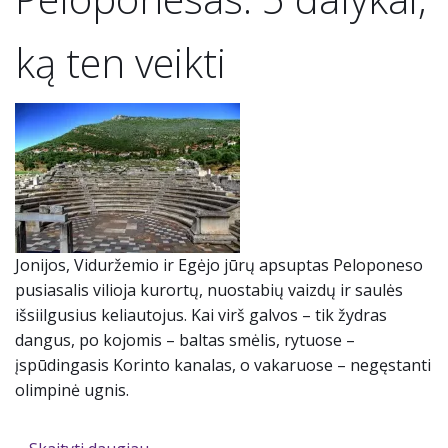
ką ten veikti
Jonijos, Viduržemio ir Egėjo jūrų apsuptas Peloponeso
pusiasalis vilioja kurortų, nuostabių vaizdų ir saulės
išsiilgusius keliautojus. Kai virš galvos – tik žydras
dangus, po kojomis – baltas smėlis, rytuose –
įspūdingasis Korinto kanalas, o vakaruose – negęstanti
olimpinė ugnis.