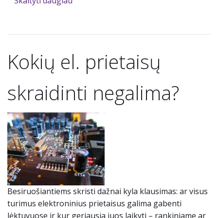
Skaityti daugiau
Kokių el. prietaisų
skraidinti negalima?
Besiruošiantiems skristi dažnai kyla klausimas: ar visus
turimus elektroninius prietaisus galima gabenti
lėktuvuose ir kur geriausia juos laikyti – rankiniame ar