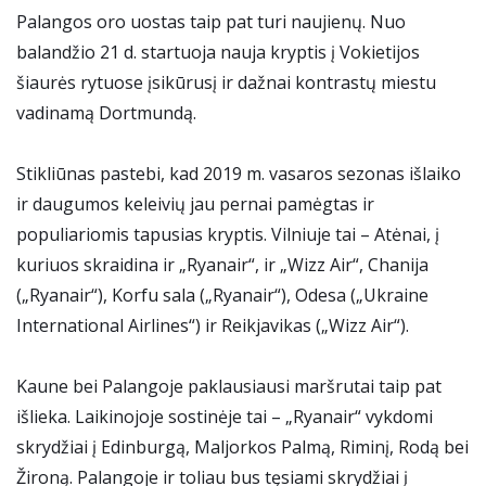
Palangos oro uostas taip pat turi naujienų. Nuo
balandžio 21 d. startuoja nauja kryptis į Vokietijos
šiaurės rytuose įsikūrusį ir dažnai kontrastų miestu
vadinamą Dortmundą.
Stikliūnas pastebi, kad 2019 m. vasaros sezonas išlaiko
ir daugumos keleivių jau pernai pamėgtas ir
populiariomis tapusias kryptis. Vilniuje tai – Atėnai, į
kuriuos skraidina ir „Ryanair“, ir „Wizz Air“, Chanija
(„Ryanair“), Korfu sala („Ryanair“), Odesa („Ukraine
International Airlines“) ir Reikjavikas („Wizz Air“).
Kaune bei Palangoje paklausiausi maršrutai taip pat
išlieka. Laikinojoje sostinėje tai – „Ryanair“ vykdomi
skrydžiai į Edinburgą, Maljorkos Palmą, Riminį, Rodą bei
Žironą. Palangoje ir toliau bus tęsiami skrydžiai į