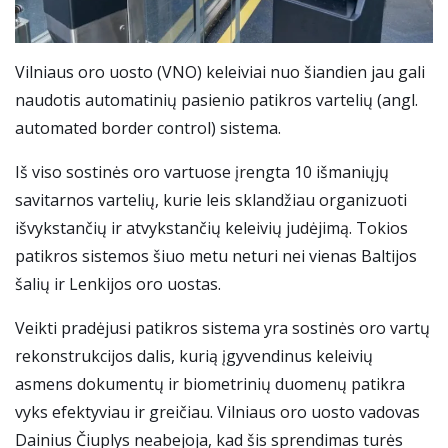
Vilniaus oro uosto (VNO) keleiviai nuo šiandien jau gali
naudotis automatinių pasienio patikros vartelių (angl.
automated border control) sistema.
Iš viso sostinės oro vartuose įrengta 10 išmaniųjų
savitarnos vartelių, kurie leis sklandžiau organizuoti
išvykstančių ir atvykstančių keleivių judėjimą. Tokios
patikros sistemos šiuo metu neturi nei vienas Baltijos
šalių ir Lenkijos oro uostas.
Veikti pradėjusi patikros sistema yra sostinės oro vartų
rekonstrukcijos dalis, kurią įgyvendinus keleivių
asmens dokumentų ir biometrinių duomenų patikra
vyks efektyviau ir greičiau. Vilniaus oro uosto vadovas
Dainius Čiuplys neabejoja, kad šis sprendimas turės