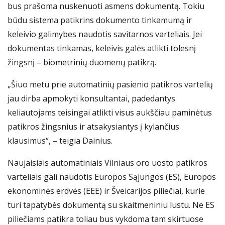
bus prašoma nuskenuoti asmens dokumentą. Tokiu
būdu sistema patikrins dokumento tinkamumą ir
keleivio galimybes naudotis savitarnos varteliais. Jei
dokumentas tinkamas, keleivis galės atlikti tolesnį
žingsnį – biometrinių duomenų patikrą.
„Šiuo metu prie automatinių pasienio patikros vartelių
jau dirba apmokyti konsultantai, padedantys
keliautojams teisingai atlikti visus aukščiau paminėtus
patikros žingsnius ir atsakysiantys į kylančius
klausimus“, – teigia Dainius.
Naujaisiais automatiniais Vilniaus oro uosto patikros
varteliais gali naudotis Europos Sąjungos (ES), Europos
ekonominės erdvės (EEE) ir Šveicarijos piliečiai, kurie
turi tapatybės dokumentą su skaitmeniniu lustu. Ne ES
piliečiams patikra toliau bus vykdoma tam skirtuose