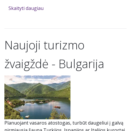
Skaityti daugiau
Naujoji turizmo
žvaigždė - Bulgarija
Planuojant vasaros atostogas, turbūt daugeliui į galvą
pirmiausia šauna Turkijos, Ispanijos ar Italijos kurortai.