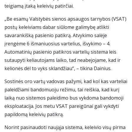
teigiamą įtaką keleivių patirčiai.
„Be esamų Valstybės sienos apsaugos tarnybos (VSAT)
postų keleiviams dabar siūlome galimybę atlikti
savarankišką pasienio patikrą. Atvykimo salėje
įrengėme 6 išmaniuosius vartelius, išvykimo – 4.
Automatinių pasienio patikros vartelių sistema leis
sutaupyti keliautojams laiko, tad neabejojame, kad ir
kelionės dėl to vyks sklandžiau“, – tikina Dainius.
Sostinės oro vartų vadovas pažymi, kad kol kas varteliai
paleidžiami bandomuoju režimu, tai reiškia, kad kurį
laiką nuo sistemos paleidimo bus vykdoma bandomoji
eksploatacija. Jos metu VSAT pareigūnai gali vykdyti
papildomą keleivių patikrą.
Norint pasinaudoti naująja sistema, keleivio visų pirma