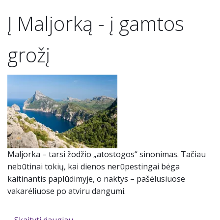
Į Maljorką - į gamtos
grožį
Maljorka – tarsi žodžio „atostogos“ sinonimas. Tačiau
nebūtinai tokių, kai dienos nerūpestingai bėga
kaitinantis paplūdimyje, o naktys – pašėlusiuose
vakarėliuose po atviru dangumi.