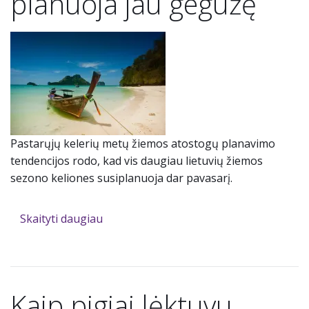
planuoja jau gegužę
Pastarųjų kelerių metų žiemos atostogų planavimo
tendencijos rodo, kad vis daugiau lietuvių žiemos
sezono keliones susiplanuoja dar pavasarį.
Skaityti daugiau
Kaip pigiai lėktuvu