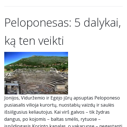
Peloponesas: 5 dalykai,
ką ten veikti
Jonijos, Viduržemio ir Egėjo jūrų apsuptas Peloponeso
pusiasalis vilioja kurortų, nuostabių vaizdų ir saulės
išsiilgusius keliautojus. Kai virš galvos – tik žydras
dangus, po kojomis – baltas smėlis, rytuose –
įspūdingasis Korinto kanalas, o vakaruose – negęstanti