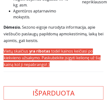
nepriklausomo
kg. asm.
Agentūros aptarnavimo
mokęstis.
Dėmesio.
Sezono eigoje nurodyta informacija, apie
viešbučio paslaugų papildomą apmokestinimą, laiką bei
apimtis, gali keistis.
Vietų skaičius
yra ribotas
todėl kainos keičiasi po
kiekvieno užsakymo. Paskubėkite įsigyti kelionę už šią
kainą kol ji nepabrango! ;)
IŠPARDUOTA