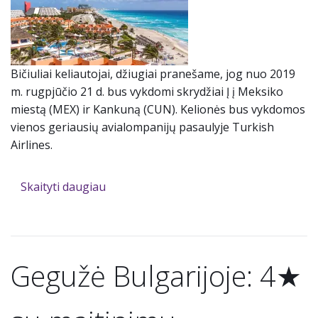
Bičiuliai keliautojai, džiugiai pranešame, jog nuo 2019
m. rugpjūčio 21 d. bus vykdomi skrydžiai Į į Meksiko
miestą (MEX) ir Kankuną (CUN). Kelionės bus vykdomos
vienos geriausių avialompanijų pasaulyje Turkish
Airlines.
Skaityti daugiau
Gegužė Bulgarijoje: 4★