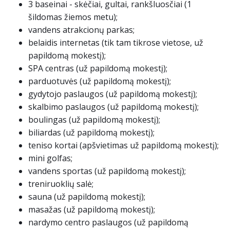
3 baseinai - skėčiai, gultai, rankšluosčiai (1
šildomas žiemos metu);
vandens atrakcionų parkas;
belaidis internetas (tik tam tikrose vietose, už
papildomą mokestį);
SPA centras (už papildomą mokestį);
parduotuvės (už papildomą mokestį);
gydytojo paslaugos (už papildomą mokestį);
skalbimo paslaugos (už papildomą mokestį);
boulingas (už papildomą mokestį);
biliardas (už papildomą mokestį);
teniso kortai (apšvietimas už papildomą mokestį);
mini golfas;
vandens sportas (už papildomą mokestį);
treniruoklių salė;
sauna (už papildomą mokestį);
masažas (už papildomą mokestį);
nardymo centro paslaugos (už papildomą