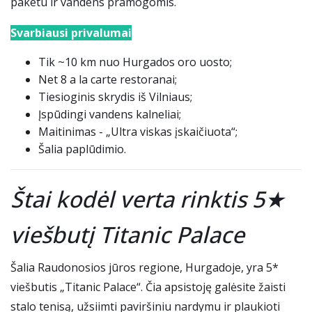
paketu ir vandens pramogomis.
Svarbiausi privalumai
Tik ~10 km nuo Hurgados oro uosto;
Net 8 a la carte restoranai;
Tiesioginis skrydis iš Vilniaus;
Įspūdingi vandens kalneliai;
Maitinimas - „Ultra viskas įskaičiuota“;
Šalia paplūdimio.
Štai kodėl verta rinktis 5★
viešbutį Titanic Palace
Šalia Raudonosios jūros regione, Hurgadoje, yra 5*
viešbutis „Titanic Palace“. Čia apsistoję galėsite žaisti
stalo tenisą, užsiimti paviršiniu nardymu ir plaukioti