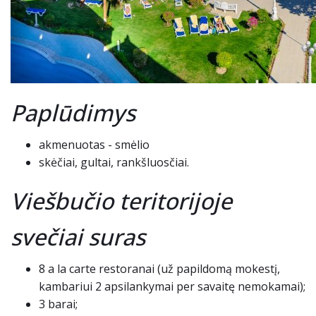
Paplūdimys
akmenuotas - smėlio
skėčiai, gultai, rankšluosčiai.
Viešbučio teritorijoje
svečiai suras
8 a la carte restoranai (už papildomą mokestį,
kambariui 2 apsilankymai per savaitę nemokamai);
3 barai;