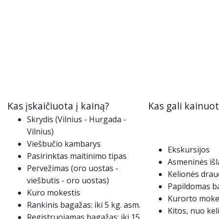
Kas įskaičiuota į kainą?
Kas gali kainuo
Skrydis (Vilnius - Hurgada -
Vilnius)
Viešbučio kambarys
Ekskursijos
Pasirinktas maitinimo tipas
Asmeninės išl
Pervežimas (oro uostas -
Kelionės dra
viešbutis - oro uostas)
Papildomas b
Kuro mokestis
Kurorto moke
Rankinis bagažas: iki 5 kg. asm.
Kitos, nuo ke
Registruojamas bagažas: iki 15