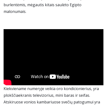
burlentėmis, mėgautis kitais saulėto Egipto
malonumais.
Kiekviename numeryje veikia oro kondicionierius, yra
plokščiaekranis televizorius, mini baras ir seifas.
Atskiruose vonios kambariuose svečių patogumui yra