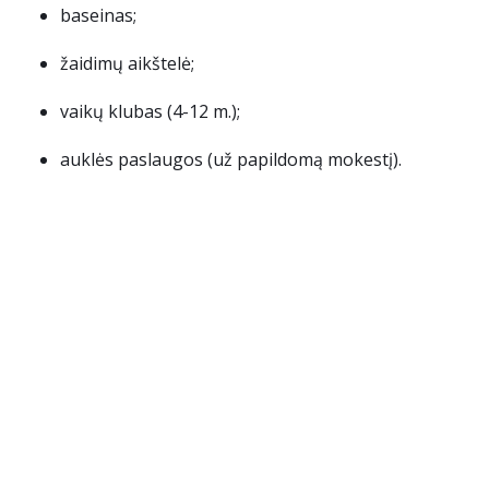
baseinas;
žaidimų aikštelė;
vaikų klubas (4-12 m.);
auklės paslaugos (už papildomą mokestį).